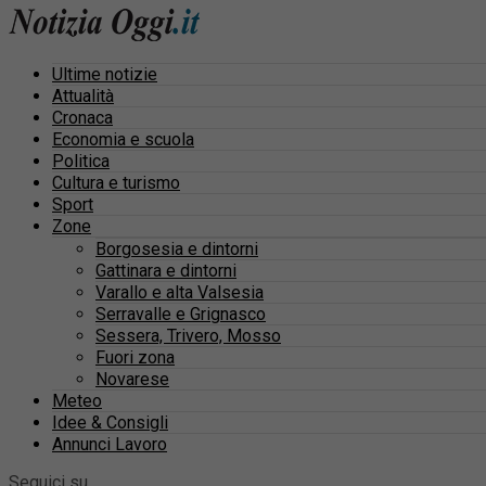
Ultime notizie
Attualità
Cronaca
Economia e scuola
Politica
Cultura e turismo
Sport
Zone
Borgosesia e dintorni
Gattinara e dintorni
Varallo e alta Valsesia
Serravalle e Grignasco
Sessera, Trivero, Mosso
Fuori zona
Novarese
Meteo
Idee & Consigli
Annunci Lavoro
Seguici su