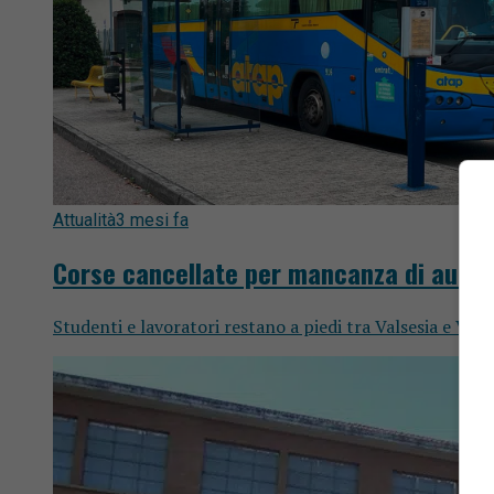
Attualità
3 mesi fa
Corse cancellate per mancanza di autist
Studenti e lavoratori restano a piedi tra Valsesia e Vals