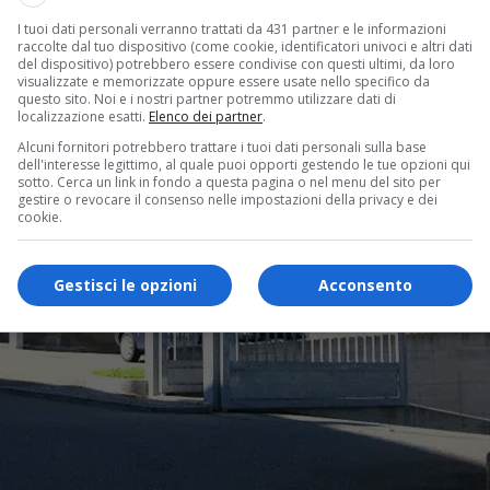
I tuoi dati personali verranno trattati da 431 partner e le informazioni
raccolte dal tuo dispositivo (come cookie, identificatori univoci e altri dati
del dispositivo) potrebbero essere condivise con questi ultimi, da loro
visualizzate e memorizzate oppure essere usate nello specifico da
questo sito. Noi e i nostri partner potremmo utilizzare dati di
localizzazione esatti.
Elenco dei partner
.
Alcuni fornitori potrebbero trattare i tuoi dati personali sulla base
dell'interesse legittimo, al quale puoi opporti gestendo le tue opzioni qui
sotto. Cerca un link in fondo a questa pagina o nel menu del sito per
gestire o revocare il consenso nelle impostazioni della privacy e dei
cookie.
Gestisci le opzioni
Acconsento