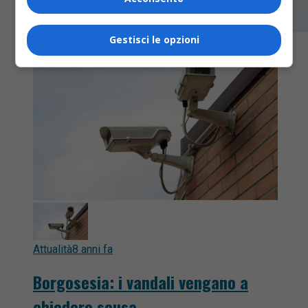
Gestisci le opzioni
Attualità
8 anni fa
Borgosesia: i vandali vengano a
chiedere scusa