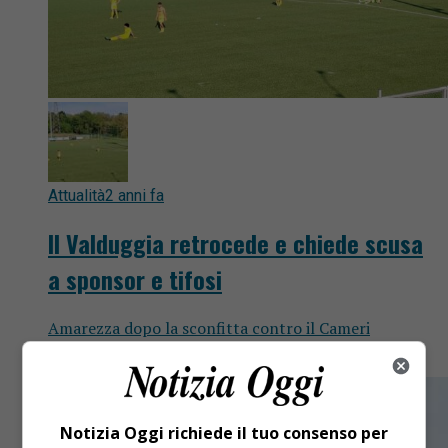
Attualità
2 anni fa
Il Valduggia retrocede e chiede scusa
a sponsor e tifosi
Amarezza dopo la sconfitta contro il Cameri
maturata grazie a un gol del portiere avversario.
Notizia Oggi richiede il tuo consenso per