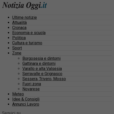
Ultime notizie
Attualità
Cronaca
Economia e scuola
Politica
Cultura e turismo
Sport
Zone
Borgosesia e dintorni
Gattinara e dintorni
Varallo e alta Valsesia
Serravalle e Grignasco
Sessera, Trivero, Mosso
Fuori zona
Novarese
Meteo
Idee & Consigli
Annunci Lavoro
Seguici su