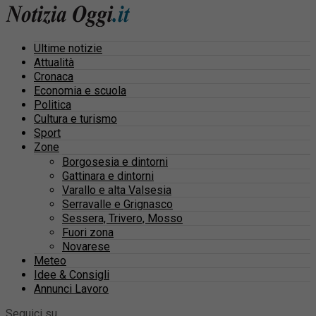
Ultime notizie
Attualità
Cronaca
Economia e scuola
Politica
Cultura e turismo
Sport
Zone
Borgosesia e dintorni
Gattinara e dintorni
Varallo e alta Valsesia
Serravalle e Grignasco
Sessera, Trivero, Mosso
Fuori zona
Novarese
Meteo
Idee & Consigli
Annunci Lavoro
Seguici su