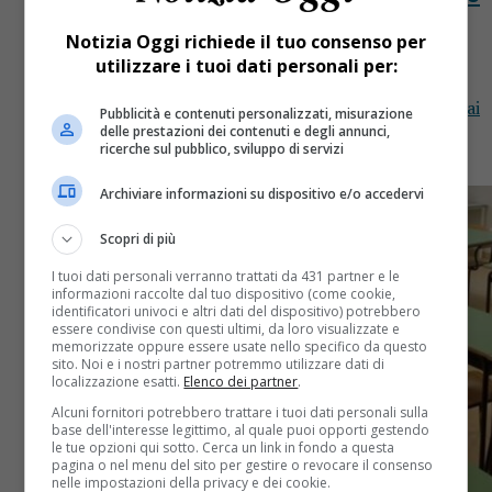
| LE FOTO
Notizia Oggi richiede il tuo consenso per
utilizzare i tuoi dati personali per:
Valduggia incontro virtuale con le famiglie per
chiudere l’anno scolastico: e la pagella arriva anche ai
Pubblicità e contenuti personalizzati, misurazione
genitori. Valduggia incontro virtuale con le famiglie
delle prestazioni dei contenuti e degli annunci,
ricerche sul pubblico, sviluppo di servizi
Vista l’impossibilità di...
Archiviare informazioni su dispositivo e/o accedervi
Scopri di più
I tuoi dati personali verranno trattati da 431 partner e le
informazioni raccolte dal tuo dispositivo (come cookie,
identificatori univoci e altri dati del dispositivo) potrebbero
essere condivise con questi ultimi, da loro visualizzate e
memorizzate oppure essere usate nello specifico da questo
sito. Noi e i nostri partner potremmo utilizzare dati di
localizzazione esatti.
Elenco dei partner
.
Alcuni fornitori potrebbero trattare i tuoi dati personali sulla
base dell'interesse legittimo, al quale puoi opporti gestendo
le tue opzioni qui sotto. Cerca un link in fondo a questa
pagina o nel menu del sito per gestire o revocare il consenso
nelle impostazioni della privacy e dei cookie.