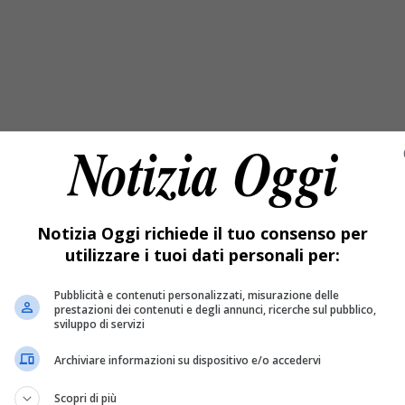
cetto che ha insegnato ad amare la storia
Notizia Oggi richiede il tuo consenso per
utilizzare i tuoi dati personali per:
Pubblicità e contenuti personalizzati, misurazione delle
fuoco vicino alle baite, cresce l’allarme per l
prestazioni dei contenuti e degli annunci, ricerche sul pubblico,
sviluppo di servizi
Archiviare informazioni su dispositivo e/o accedervi
Scopri di più