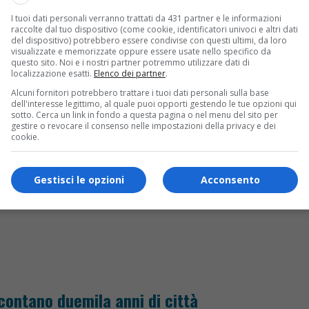
I tuoi dati personali verranno trattati da 431 partner e le informazioni
raccolte dal tuo dispositivo (come cookie, identificatori univoci e altri dati
del dispositivo) potrebbero essere condivise con questi ultimi, da loro
ra il dramma è in Valsessera
visualizzate e memorizzate oppure essere usate nello specifico da
questo sito. Noi e i nostri partner potremmo utilizzare dati di
localizzazione esatti.
Elenco dei partner
.
Alcuni fornitori potrebbero trattare i tuoi dati personali sulla base
dell'interesse legittimo, al quale puoi opporti gestendo le tue opzioni qui
sotto. Cerca un link in fondo a questa pagina o nel menu del sito per
gestire o revocare il consenso nelle impostazioni della privacy e dei
cookie.
intervento scongiura conseguenze più gravi. F
Gestisci le opzioni
Acconsento
ccontano duemila anni di città