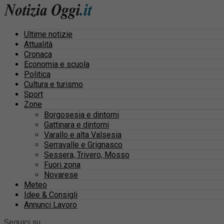
Ultime notizie
Attualità
Cronaca
Economia e scuola
Politica
Cultura e turismo
Sport
Zone
Borgosesia e dintorni
Gattinara e dintorni
Varallo e alta Valsesia
Serravalle e Grignasco
Sessera, Trivero, Mosso
Fuori zona
Novarese
Meteo
Idee & Consigli
Annunci Lavoro
Seguici su