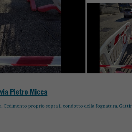
 via Pietro Micca
a. Cedimento proprio sopra il condotto della fognatura. Gattinar