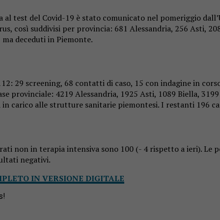
 al test del Covid-19 è stato comunicato nel pomeriggio dall’Un
virus, così suddivisi per provincia: 681 Alessandria, 256 Asti, 
, ma deceduti in Piemonte.
112: 29 screening, 68 contatti di caso, 15 con indagine in corso
 base provinciale: 4219 Alessandria, 1925 Asti, 1089 Biella, 31
n carico alle strutture sanitarie piemontesi. I restanti 196 cas
overati non in terapia intensiva sono 100 (- 4 rispetto a ieri). 
ltati negativi.
MPLETO IN VERSIONE DIGITALE
s!