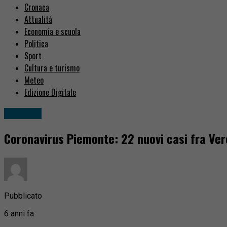
Cronaca
Attualità
Economia e scuola
Politica
Sport
Cultura e turismo
Meteo
Edizione Digitale
Attualità
Coronavirus Piemonte: 22 nuovi casi fra Verc
Pubblicato
6 anni fa