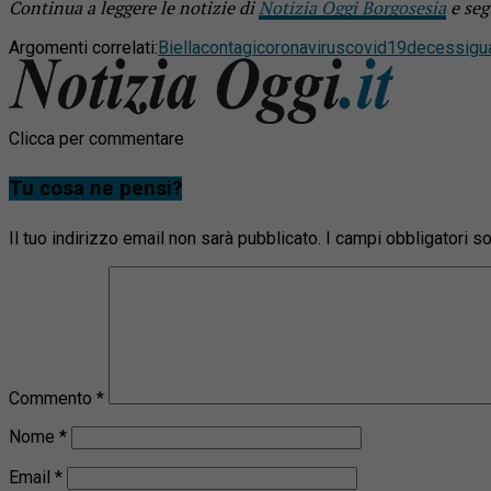
Continua a leggere le notizie di
Notizia Oggi Borgosesia
e seg
Argomenti correlati:
Biella
contagi
coronavirus
covid19
decessi
gu
Clicca per commentare
Tu cosa ne pensi?
Il tuo indirizzo email non sarà pubblicato.
I campi obbligatori 
Commento
*
Nome
*
Email
*