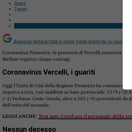
Share
Tweet
Aggiungi Notizia Oggi.it come
Fonte preferita su Google
Coronavirus Piemonte: la provincia di Vercelli annovera quattr
Biellese registra cinque contagi.
Coronavirus Vercelli, i guariti
Oggi l’Unità di Crisi della Regione Piemonte ha comunicato che
rispetto a ieri), così suddivisi su base provinciale: 3379 (+2)
(+1) Verbano-Cusio-Ossola, oltre a 183 (+0) provenienti da alt
dell’esito del secondo.
LEGGI ANCHE:
Test anti-Covid per il personale della sc
Nessun decesso