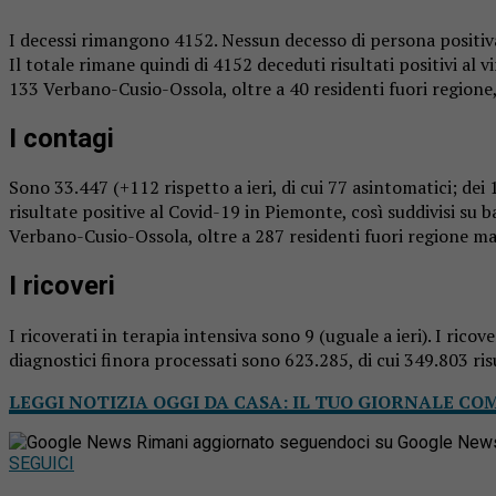
I decessi rimangono 4152. Nessun decesso di persona positiva
Il totale rimane quindi di 4152 deceduti risultati positivi al 
133 Verbano-Cusio-Ossola, oltre a 40 residenti fuori regione
I contagi
Sono 33.447 (+112 rispetto a ieri, di cui 77 asintomatici; dei 
risultate positive al Covid-19 in Piemonte, così suddivisi su
Verbano-Cusio-Ossola, oltre a 287 residenti fuori regione ma i
I ricoveri
I ricoverati in terapia intensiva sono 9 (uguale a ieri). I ric
diagnostici finora processati sono 623.285, di cui 349.803 risu
LEGGI NOTIZIA OGGI DA CASA: IL TUO GIORNALE CO
Rimani aggiornato seguendoci su Google New
SEGUICI