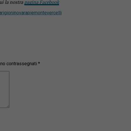
ui la nostra
pagina Facebook
arigioni
novara
piemonte
vercelli
sono contrassegnati
*