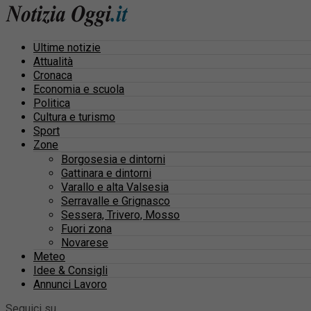
Ultime notizie
Attualità
Cronaca
Economia e scuola
Politica
Cultura e turismo
Sport
Zone
Borgosesia e dintorni
Gattinara e dintorni
Varallo e alta Valsesia
Serravalle e Grignasco
Sessera, Trivero, Mosso
Fuori zona
Novarese
Meteo
Idee & Consigli
Annunci Lavoro
Seguici su