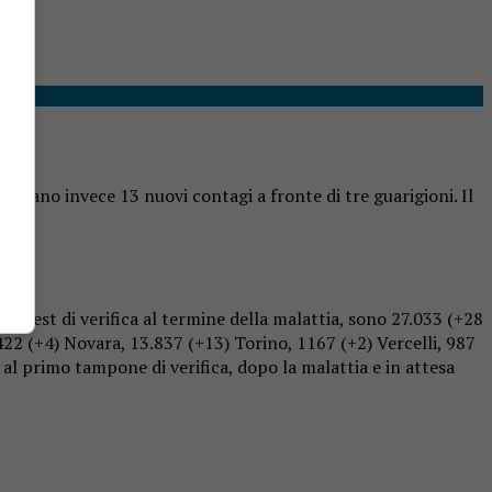
ontano invece 13 nuovi contagi a fronte di tre guarigioni. Il
ue test di verifica al termine della malattia, sono 27.033 (+28
2.422 (+4) Novara, 13.837 (+13) Torino, 1167 (+2) Vercelli, 987
i al primo tampone di verifica, dopo la malattia e in attesa