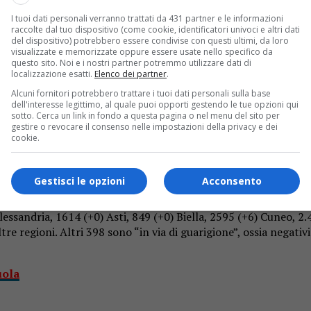
I tuoi dati personali verranno trattati da 431 partner e le informazioni
raccolte dal tuo dispositivo (come cookie, identificatori univoci e altri dati
del dispositivo) potrebbero essere condivise con questi ultimi, da loro
visualizzate e memorizzate oppure essere usate nello specifico da
questo sito. Noi e i nostri partner potremmo utilizzare dati di
localizzazione esatti.
Elenco dei partner
.
Alcuni fornitori potrebbero trattare i tuoi dati personali sulla base
dell'interesse legittimo, al quale puoi opporti gestendo le tue opzioni qui
sotto. Cerca un link in fondo a questa pagina o nel menu del sito per
o nuovi casi e ben otto guarigioni. In provincia di Novara si c
gestire o revocare il consenso nelle impostazioni della privacy e dei
cookie.
Gestisci le opzioni
Acconsento
 i pazienti virologicamente guariti, cioè risultati negativi ai d
 Alessandria, 1614 (+0) Asti, 849 (+0) Biella, 2595 (+6) Cuneo, 
re regioni. Altri 398 sono “in via di guarigione”, ossia negativ
uola