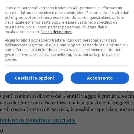
 essere fruibili al pubblico anche
le sue bellezze storico art
I tuoi dati personali verranno trattati da 431 partner e le informazioni
intonaci sotto al tetto e del pinnacolo della cappella 18 “La Resu
raccolte dal tuo dispositivo (come cookie, identificatori univoci e altri dati
ro Monte”.
del dispositivo) potrebbero essere condivise con questi ultimi, da loro
visualizzate e memorizzate oppure essere usate nello specifico da
questo sito. Noi e i nostri partner potremmo utilizzare dati di
localizzazione esatti.
Elenco dei partner
.
Alcuni fornitori potrebbero trattare i tuoi dati personali sulla base
rgo “Casa del Pellegrino”. La funivia è rientrata in funzione da
dell'interesse legittimo, al quale puoi opporti gestendo le tue opzioni qui
ione dopo il lockdown, ma riprenderà a essere aperta tutti i gior
sotto. Cerca un link in fondo a questa pagina o nel menu del sito per
gestire o revocare il consenso nelle impostazioni della privacy e dei
e le regole del distanziamento di un metro tra una persona e l’
cookie.
Gestisci le opzioni
Acconsento
icati e ai fruitori, all’ingresso, viene messo a disposizione gel
 per i bambini al di sotto dei 6 anni il viaggio è gratuito. Anch
e o da tenere nel caso ci fosse qualche guasto e passeggeri e 
 il costo di 2 euro del servizio, è possibile reperirla e portar
MPLETO IN VERSIONE DIGITALE
s!