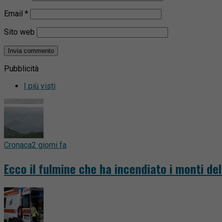
Email
*
Sito web
Pubblicità
I più visti
Cronaca
2 giorni fa
Ecco il fulmine che ha incendiato i monti del