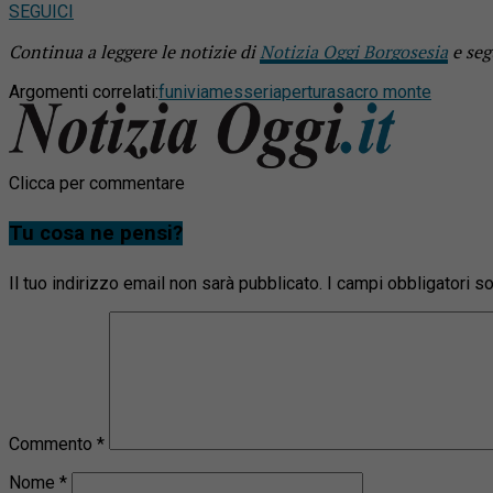
SEGUICI
Continua a leggere le notizie di
Notizia Oggi Borgosesia
e seg
Argomenti correlati:
funivia
messe
riapertura
sacro monte
Clicca per commentare
Tu cosa ne pensi?
Il tuo indirizzo email non sarà pubblicato.
I campi obbligatori 
Commento
*
Nome
*