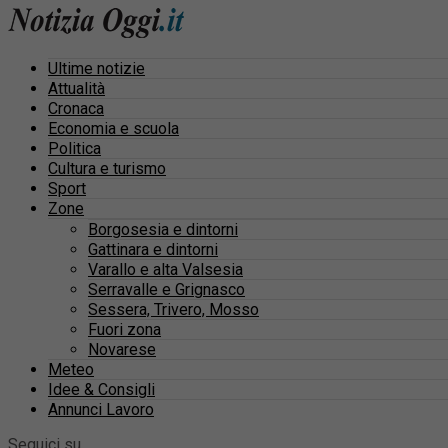
Ultime notizie
Attualità
Cronaca
Economia e scuola
Politica
Cultura e turismo
Sport
Zone
Borgosesia e dintorni
Gattinara e dintorni
Varallo e alta Valsesia
Serravalle e Grignasco
Sessera, Trivero, Mosso
Fuori zona
Novarese
Meteo
Idee & Consigli
Annunci Lavoro
Seguici su