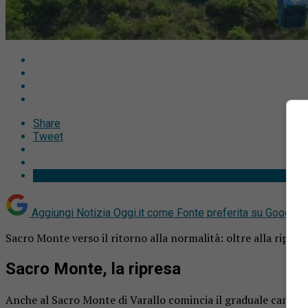
Share
Tweet
Aggiungi Notizia Oggi.it come
Fonte preferita su Google
Sacro Monte verso il ritorno alla normalità: oltre alla ripresa
Sacro Monte, la ripresa
Anche al Sacro Monte di Varallo comincia il graduale cammin