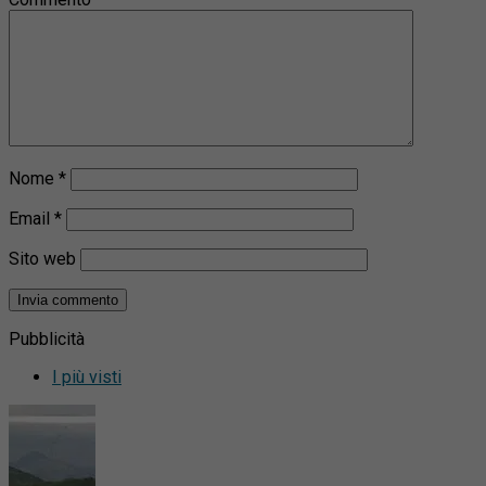
Nome
*
Email
*
Sito web
Pubblicità
I più visti