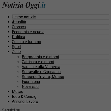
Ultime notizie
Attualità
Cronaca
Economia e scuola
Politica
Cultura e turismo
Sport
Zone
Borgosesia e dintorni
Gattinara e dintorni
Varallo e alta Valsesia
Serravalle e Grignasco
Sessera, Trivero, Mosso
Fuori zona
Novarese
Meteo
Idee & Consigli
Annunci Lavoro
Seguici su