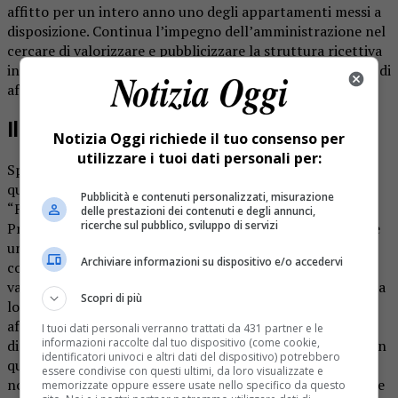
affitto per un intero anno uno degli appartamenti messi a
disposizione. Continua l’impegno dell’amministrazione nel
cercare di valorizzare e pubblicizzare la struttura ricettiva
in frazione Ferrera. Questo aprendo anche alla possibilità di
affitti annuali per i tre appartamenti disponibili.
Il messaggio del Comune
Notizia Oggi richiede il tuo consenso per
utilizzare i tuoi dati personali per:
Spiega l’amministrazione del sindaco Monica Leone: «Il
quarto appartamento è dato in comodato d’uso al centro
Pubblicità e contenuti personalizzati, misurazione
“Fare per disfare” per gli incontri periodici del gruppo.
delle prestazioni dei contenuti e degli annunci,
ricerche sul pubblico, sviluppo di servizi
Proprio grazie a questa nuova opportunità, si informa che
un nucleo famigliare ha recentemente sottoscritto un
Archiviare informazioni su dispositivo e/o accedervi
contratto di affitto annuale per trascorrere nella nostra
valle momenti di riposo e svago. Nel ringraziarli per questa
Scopri di più
loro scelta, l’amministrazione comunale augura agli
affittuari una buona permanenza». Rimangono quindi a
I tuoi dati personali verranno trattati da 431 partner e le
informazioni raccolte dal tuo dispositivo (come cookie,
disposizione ancora i due appartamenti al primo piano con
identificatori univoci e altri dati del dispositivo) potrebbero
quattro posti letto ciascuno, ferme restando le altre
essere condivise con questi ultimi, da loro visualizzate e
normali opzioni di affitto (settimanali, weekend). Le tariffe
memorizzate oppure essere usate nello specifico da questo