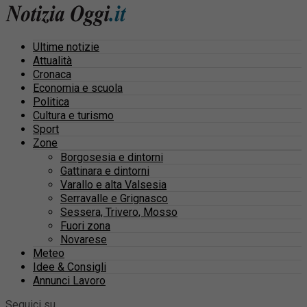
Ultime notizie
Attualità
Cronaca
Economia e scuola
Politica
Cultura e turismo
Sport
Zone
Borgosesia e dintorni
Gattinara e dintorni
Varallo e alta Valsesia
Serravalle e Grignasco
Sessera, Trivero, Mosso
Fuori zona
Novarese
Meteo
Idee & Consigli
Annunci Lavoro
Seguici su