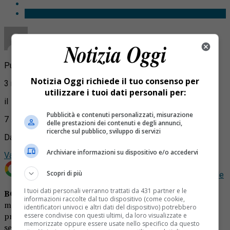
Pubblicato
Notizia Oggi richiede il tuo consenso per
3 mesi fa
utilizzare i tuoi dati personali per:
il
Pubblicità e contenuti personalizzati, misurazione
7 Maggio 2026
delle prestazioni dei contenuti e degli annunci,
ricerche sul pubblico, sviluppo di servizi
Da
Archiviare informazioni su dispositivo e/o accedervi
Valeria Cavallo
Scopri di più
Aggiungi Notizia Oggi.it come
Fonte preferita su Google
I tuoi dati personali verranno trattati da 431 partner e le
BORGOSESIA –
A Borgosesia la giornata di venerdì 8
informazioni raccolte dal tuo dispositivo (come cookie,
maggio sarà caratterizzata da un’evoluzione tipicamente
identificatori univoci e altri dati del dispositivo) potrebbero
primaverile, con una prima parte della giornata instabile
essere condivise con questi ultimi, da loro visualizzate e
memorizzate oppure essere usate nello specifico da questo
seguita da un progressivo miglioramento nel corso delle