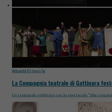
Attualità
10 mesi fa
La Compagnia teatrale di Gattinara feste
Un traguardo celebrato con lo spettacolo “Mia cognata