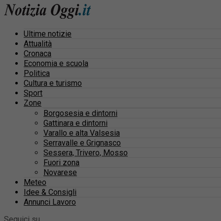
Ultime notizie
Attualità
Cronaca
Economia e scuola
Politica
Cultura e turismo
Sport
Zone
Borgosesia e dintorni
Gattinara e dintorni
Varallo e alta Valsesia
Serravalle e Grignasco
Sessera, Trivero, Mosso
Fuori zona
Novarese
Meteo
Idee & Consigli
Annunci Lavoro
Seguici su