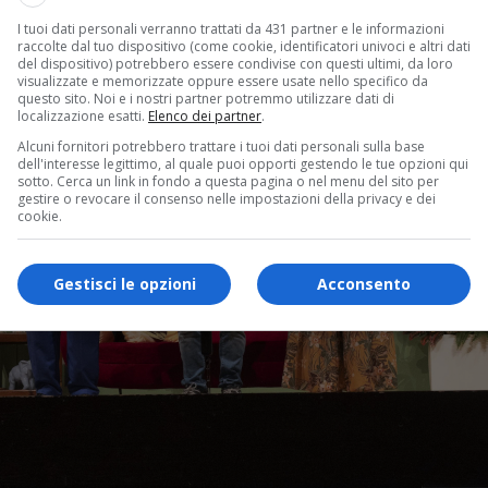
I tuoi dati personali verranno trattati da 431 partner e le informazioni
raccolte dal tuo dispositivo (come cookie, identificatori univoci e altri dati
del dispositivo) potrebbero essere condivise con questi ultimi, da loro
visualizzate e memorizzate oppure essere usate nello specifico da
questo sito. Noi e i nostri partner potremmo utilizzare dati di
localizzazione esatti.
Elenco dei partner
.
Alcuni fornitori potrebbero trattare i tuoi dati personali sulla base
dell'interesse legittimo, al quale puoi opporti gestendo le tue opzioni qui
sotto. Cerca un link in fondo a questa pagina o nel menu del sito per
gestire o revocare il consenso nelle impostazioni della privacy e dei
cookie.
Gestisci le opzioni
Acconsento