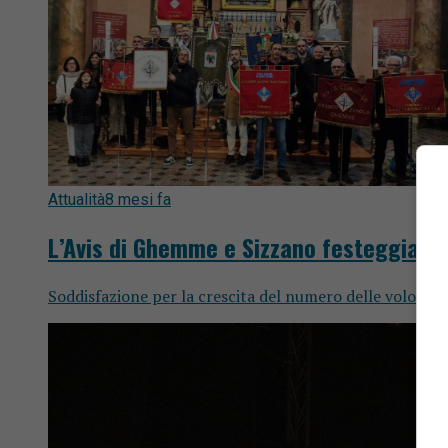
Attualità
8 mesi fa
L’Avis di Ghemme e Sizzano festeggia i 
Soddisfazione per la crescita del numero delle volontar