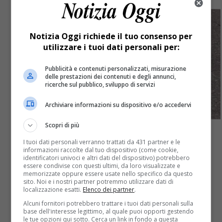
Notizia Oggi richiede il tuo consenso per
utilizzare i tuoi dati personali per:
Pubblicità e contenuti personalizzati, misurazione
delle prestazioni dei contenuti e degli annunci,
ricerche sul pubblico, sviluppo di servizi
Archiviare informazioni su dispositivo e/o accedervi
Scopri di più
I tuoi dati personali verranno trattati da 431 partner e le
informazioni raccolte dal tuo dispositivo (come cookie,
Cronaca
6 anni fa
identificatori univoci e altri dati del dispositivo) potrebbero
essere condivise con questi ultimi, da loro visualizzate e
memorizzate oppure essere usate nello specifico da questo
Ciclista investito da un autocarro in
sito. Noi e i nostri partner potremmo utilizzare dati di
localizzazione esatti.
Elenco dei partner
.
retromarcia
Alcuni fornitori potrebbero trattare i tuoi dati personali sulla
base dell'interesse legittimo, al quale puoi opporti gestendo
le tue opzioni qui sotto. Cerca un link in fondo a questa
Ciclista investito da un autocarro in retromarcia: è