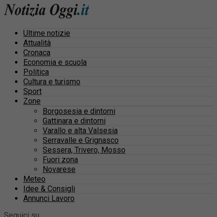
Ultime notizie
Attualità
Cronaca
Economia e scuola
Politica
Cultura e turismo
Sport
Zone
Borgosesia e dintorni
Gattinara e dintorni
Varallo e alta Valsesia
Serravalle e Grignasco
Sessera, Trivero, Mosso
Fuori zona
Novarese
Meteo
Idee & Consigli
Annunci Lavoro
Seguici su