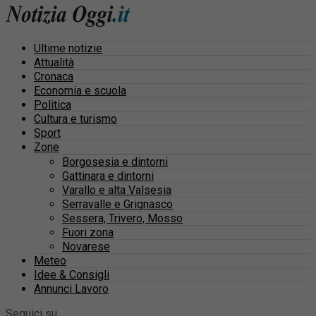
Ultime notizie
Attualità
Cronaca
Economia e scuola
Politica
Cultura e turismo
Sport
Zone
Borgosesia e dintorni
Gattinara e dintorni
Varallo e alta Valsesia
Serravalle e Grignasco
Sessera, Trivero, Mosso
Fuori zona
Novarese
Meteo
Idee & Consigli
Annunci Lavoro
Seguici su