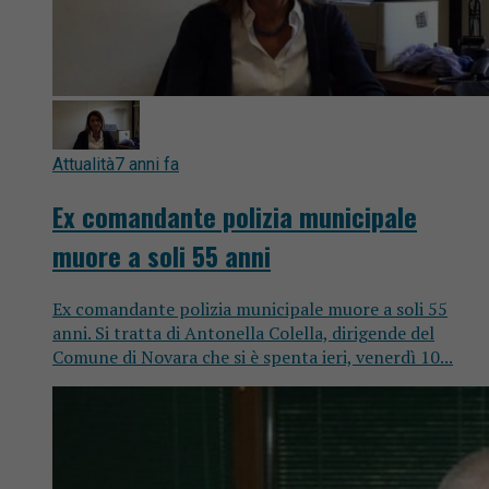
Attualità
7 anni fa
Ex comandante polizia municipale
muore a soli 55 anni
Ex comandante polizia municipale muore a soli 55
anni. Si tratta di Antonella Colella, dirigende del
Comune di Novara che si è spenta ieri, venerdì 10...