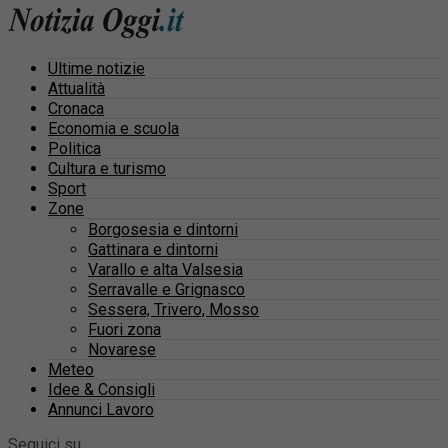
Ultime notizie
Attualità
Cronaca
Economia e scuola
Politica
Cultura e turismo
Sport
Zone
Borgosesia e dintorni
Gattinara e dintorni
Varallo e alta Valsesia
Serravalle e Grignasco
Sessera, Trivero, Mosso
Fuori zona
Novarese
Meteo
Idee & Consigli
Annunci Lavoro
Seguici su