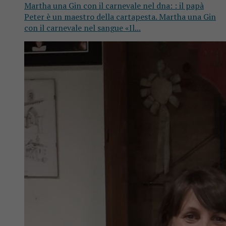
Martha una Gin con il carnevale nel dna: : il papà
Peter è un maestro della cartapesta. Martha una Gin
con il carnevale nel sangue «Il...