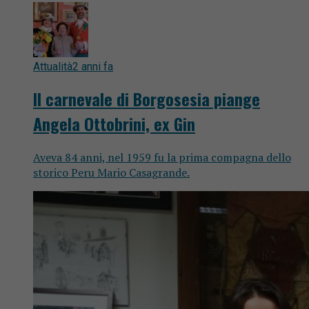
Attualità
2 anni fa
Il carnevale di Borgosesia piange
Angela Ottobrini, ex Gin
Aveva 84 anni, nel 1959 fu la prima compagna dello
storico Peru Mario Casagrande.