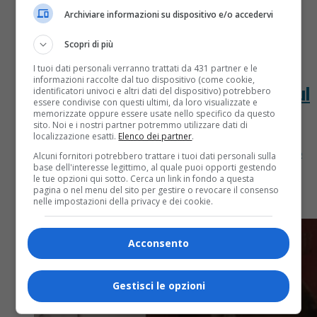
Archiviare informazioni su dispositivo e/o accedervi
Scopri di più
Attualità
7 anni fa
I tuoi dati personali verranno trattati da 431 partner e le
informazioni raccolte dal tuo dispositivo (come cookie,
Carnevale Borgosesia: il Peru arriva sul
identificatori univoci e altri dati del dispositivo) potrebbero
essere condivise con questi ultimi, da loro visualizzate e
carrello ferroviario | LE FOTO
memorizzate oppure essere usate nello specifico da questo
sito. Noi e i nostri partner potremmo utilizzare dati di
localizzazione esatti.
Elenco dei partner
.
Carnevale Borgosesia: il Peru ha fatto il suo ingresso
Alcuni fornitori potrebbero trattare i tuoi dati personali sulla
ufficiale in città. Carnevale Borgosesia al via Da
base dell'interesse legittimo, al quale puoi opporti gestendo
le tue opzioni qui sotto. Cerca un link in fondo a questa
quando la ferrovia Novara-Varallo ha chiuso i
pagina o nel menu del sito per gestire o revocare il consenso
battenti, anche...
nelle impostazioni della privacy e dei cookie.
Acconsento
Gestisci le opzioni