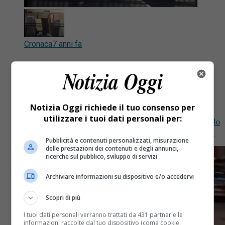
Cronaca
7 anni fa
Nudo e agitato lancia mobili dal
balcone
Notizia Oggi richiede il tuo consenso per
Nudo e agitato lancia mobili dal balcone: intervento
utilizzare i tuoi dati personali per:
dei carabinieri alle 4 della scorsa notte a Torino. Nudo
e agitato lancia mobili dal balcone Come riportano...
Pubblicità e contenuti personalizzati, misurazione
delle prestazioni dei contenuti e degli annunci,
ricerche sul pubblico, sviluppo di servizi
Archiviare informazioni su dispositivo e/o accedervi
Scopri di più
I tuoi dati personali verranno trattati da 431 partner e le
informazioni raccolte dal tuo dispositivo (come cookie,