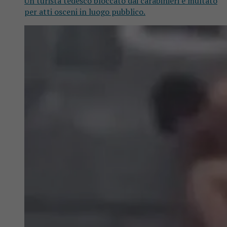
Un turista tedesco bloccato dai carabinieri e multato
per atti osceni in luogo pubblico.