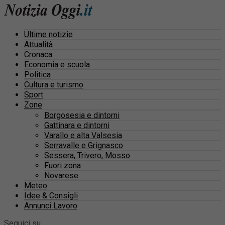
Ultime notizie
Attualità
Cronaca
Economia e scuola
Politica
Cultura e turismo
Sport
Zone
Borgosesia e dintorni
Gattinara e dintorni
Varallo e alta Valsesia
Serravalle e Grignasco
Sessera, Trivero, Mosso
Fuori zona
Novarese
Meteo
Idee & Consigli
Annunci Lavoro
Seguici su