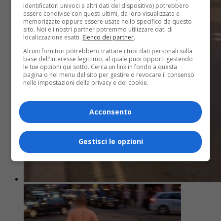
identificatori univoci e altri dati del dispositivo) potrebbero
essere condivise con questi ultimi, da loro visualizzate e
memorizzate oppure essere usate nello specifico da questo
sito. Noi e i nostri partner potremmo utilizzare dati di
localizzazione esatti.
Elenco dei partner
.
Alcuni fornitori potrebbero trattare i tuoi dati personali sulla
base dell'interesse legittimo, al quale puoi opporti gestendo
le tue opzioni qui sotto. Cerca un link in fondo a questa
pagina o nel menu del sito per gestire o revocare il consenso
nelle impostazioni della privacy e dei cookie.
Acconsento
Gestisci le opzioni