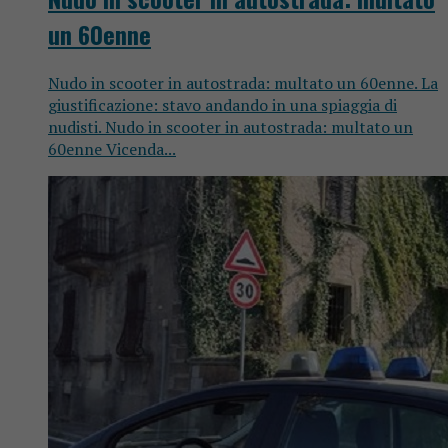
un 60enne
Nudo in scooter in autostrada: multato un 60enne. La
giustificazione: stavo andando in una spiaggia di
nudisti. Nudo in scooter in autostrada: multato un
60enne Vicenda...