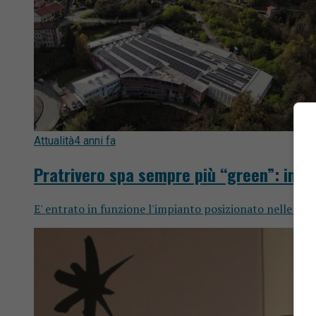
Attualità
4 anni fa
Pratrivero spa sempre più “green”: instal
E' entrato in funzione l'impianto posizionato nelle pr