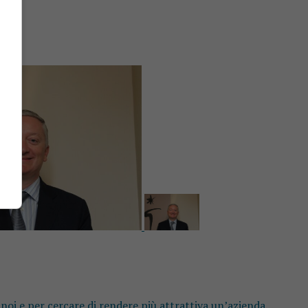
oi e per cercare di rendere più attrattiva un’azienda...