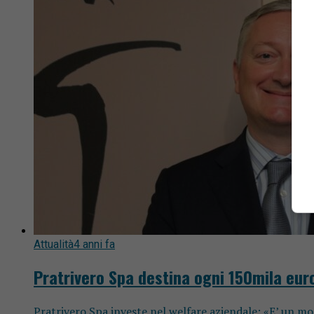
Attualità
4 anni fa
Pratrivero Spa destina ogni 150mila euro 
Pratrivero Spa investe nel welfare aziendale: «E’ un mo