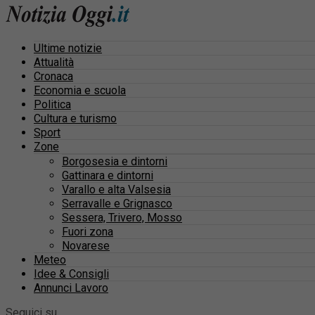
Ultime notizie
Attualità
Cronaca
Economia e scuola
Politica
Cultura e turismo
Sport
Zone
Borgosesia e dintorni
Gattinara e dintorni
Varallo e alta Valsesia
Serravalle e Grignasco
Sessera, Trivero, Mosso
Fuori zona
Novarese
Meteo
Idee & Consigli
Annunci Lavoro
Seguici su