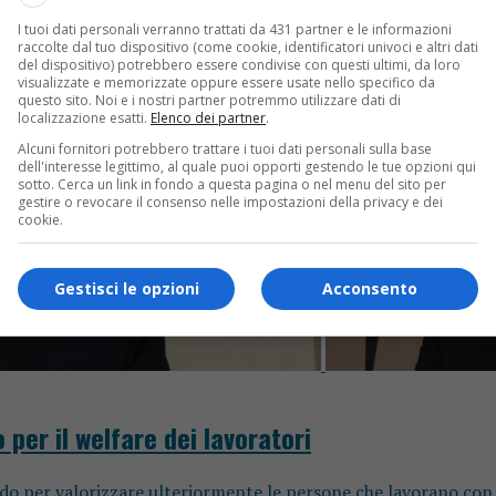
I tuoi dati personali verranno trattati da 431 partner e le informazioni
raccolte dal tuo dispositivo (come cookie, identificatori univoci e altri dati
del dispositivo) potrebbero essere condivise con questi ultimi, da loro
visualizzate e memorizzate oppure essere usate nello specifico da
questo sito. Noi e i nostri partner potremmo utilizzare dati di
localizzazione esatti.
Elenco dei partner
.
Alcuni fornitori potrebbero trattare i tuoi dati personali sulla base
dell'interesse legittimo, al quale puoi opporti gestendo le tue opzioni qui
sotto. Cerca un link in fondo a questa pagina o nel menu del sito per
gestire o revocare il consenso nelle impostazioni della privacy e dei
cookie.
Gestisci le opzioni
Acconsento
per il welfare dei lavoratori
do per valorizzare ulteriormente le persone che lavorano con n