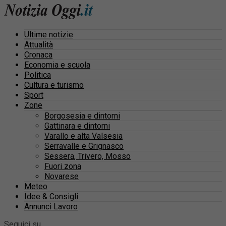
Ultime notizie
Attualità
Cronaca
Economia e scuola
Politica
Cultura e turismo
Sport
Zone
Borgosesia e dintorni
Gattinara e dintorni
Varallo e alta Valsesia
Serravalle e Grignasco
Sessera, Trivero, Mosso
Fuori zona
Novarese
Meteo
Idee & Consigli
Annunci Lavoro
Seguici su