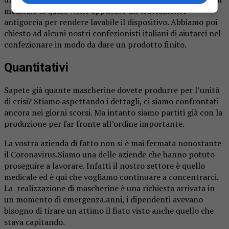
medicale al quale viene applicato un trattamento
antigoccia per rendere lavabile il dispositivo. Abbiamo poi
chiesto ad alcuni nostri confezionisti italiani di aiutarci nel
confezionare in modo da dare un prodotto finito.
Quantitativi
Sapete già quante mascherine dovete produrre per l’unità
di crisi? Stiamo aspettando i dettagli, ci siamo confrontati
ancora nei giorni scorsi. Ma intanto siamo partiti già con la
produzione per far fronte all’ordine importante.
La vostra azienda di fatto non si è mai fermata nonostante
il Coronavirus.Siamo una delle aziende che hanno potuto
proseguire a lavorare. Infatti il nostro settore è quello
medicale ed è qui che vogliamo continuare a concentrarci.
La realizzazione di mascherine è una richiesta arrivata in
un momento di emergenza.anni, i dipendenti avevano
bisogno di tirare un attimo il fiato visto anche quello che
stava capitando.