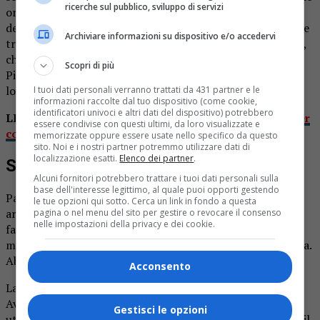
ricerche sul pubblico, sviluppo di servizi
ordinate dall’Unione montana del Biellese orientale e
destinate ai Comuni aderenti. Ora la Pratrivero Spa è tra le
Archiviare informazioni su dispositivo e/o accedervi
tre aziende con la Miroglio di Alba e la Casalinda di Cuneo,
che produrranno 5 milioni di mascherine della Regione
Scopri di più
Piemonte che saranno poi distribuite alla popolazione
locale.
I tuoi dati personali verranno trattati da 431 partner e le
informazioni raccolte dal tuo dispositivo (come cookie,
identificatori univoci e altri dati del dispositivo) potrebbero
LEGGI ANCHE
Coronavirus: Piemonte primo posto per
essere condivise con questi ultimi, da loro visualizzate e
contagiati in rapporto al numero di abitanti
memorizzate oppure essere usate nello specifico da questo
sito. Noi e i nostri partner potremmo utilizzare dati di
localizzazione esatti.
Elenco dei partner
.
Selezione
Alcuni fornitori potrebbero trattare i tuoi dati personali sulla
base dell'interesse legittimo, al quale puoi opporti gestendo
Paolo Barberis Canonico, come siete stati selezionati? E’
le tue opzioni qui sotto. Cerca un link in fondo a questa
arrivata una specifica richiesta dell’unità di crisi due mesi
pagina o nel menu del sito per gestire o revocare il consenso
nelle impostazioni della privacy e dei cookie.
fa. C’erano necessità di mascherine per la mancanza sul
mercato e soprattutto per fronteggiare questa emergenza.
Abbiamo dato la nostra disponibilità.
Acconsento
La vostra azienda è specializzata nel settore medicale.
Avete dovuto riorganizzare la produzione? Abbiamo
Gestisci le opzioni
utilizzato il nostro tessuto non tessuto molto adatto per il