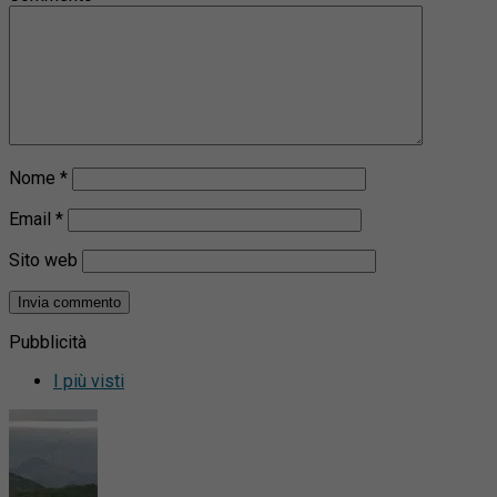
Nome
*
Email
*
Sito web
Pubblicità
I più visti