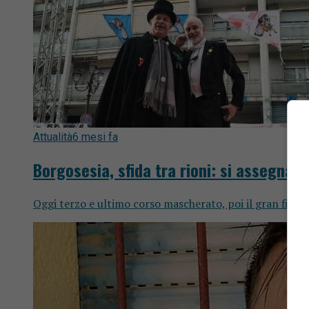
Attualità
6 mesi fa
Borgosesia, sfida tra rioni: si assegnano
Oggi terzo e ultimo corso mascherato, poi il gran final