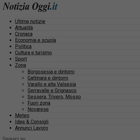
Ultime notizie
Attualità
Cronaca
Economia e scuola
Politica
Cultura e turismo
Sport
Zone
Borgosesia e dintorni
Gattinara e dintorni
Varallo e alta Valsesia
Serravalle e Grignasco
Sessera, Trivero, Mosso
Fuori zona
Novarese
Meteo
Idee & Consigli
Annunci Lavoro
Seguici su