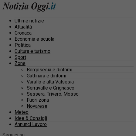
Ultime notizie
Attualità
Cronaca
Economia e scuola
Politica
Cultura e turismo
Sport
Zone
Borgosesia e dintorni
Gattinara e dintorni
Varallo e alta Valsesia
Serravalle e Grignasco
Sessera, Trivero, Mosso
Fuori zona
Novarese
Meteo
Idee & Consigli
Annunci Lavoro
Seguici su