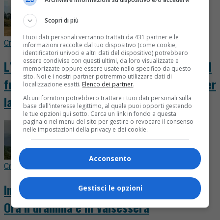
Scopri di più
I tuoi dati personali verranno trattati da 431 partner e le
Cronaca
6 ore fa
informazioni raccolte dal tuo dispositivo (come cookie,
identificatori univoci e altri dati del dispositivo) potrebbero
essere condivise con questi ultimi, da loro visualizzate e
L’inferno della Valsessera visto dal Tovo: il
memorizzate oppure essere usate nello specifico da questo
sito. Noi e i nostri partner potremmo utilizzare dati di
fuoco vicino alle baite, cresce l’allarme per
localizzazione esatti.
Elenco dei partner
.
la notte. FOTO E VIDEO
Alcuni fornitori potrebbero trattare i tuoi dati personali sulla
base dell'interesse legittimo, al quale puoi opporti gestendo
le tue opzioni qui sotto. Cerca un link in fondo a questa
pagina o nel menu del sito per gestire o revocare il consenso
nelle impostazioni della privacy e dei cookie.
Acconsento
Cronaca
11 ore fa
Incendi, la Valsesia comincia a respirare.
Gestisci le opzioni
Ora il dramma è in Valsessera