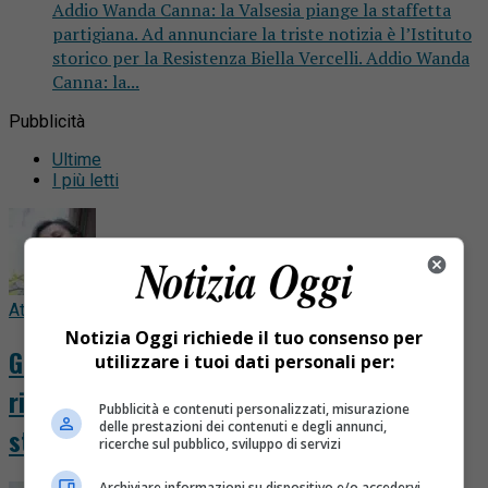
Addio Wanda Canna: la Valsesia piange la staffetta
partigiana. Ad annunciare la triste notizia è l’Istituto
storico per la Resistenza Biella Vercelli. Addio Wanda
Canna: la...
Pubblicità
Ultime
I più letti
Attualità
5 ore fa
Notizia Oggi richiede il tuo consenso per
Ghemme ricorda Franca Urani, l’anima del
utilizzare i tuoi dati personali per:
ricetto che ha insegnato ad amare la
Pubblicità e contenuti personalizzati, misurazione
delle prestazioni dei contenuti e degli annunci,
storia
ricerche sul pubblico, sviluppo di servizi
Archiviare informazioni su dispositivo e/o accedervi