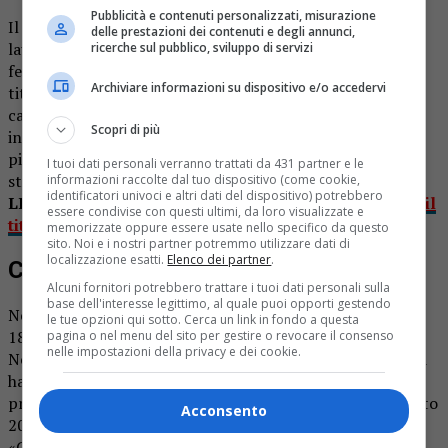
Pubblicità e contenuti personalizzati, misurazione
Il borgosesiano, infatti, nei giorni scorsi a Latina si è
delle prestazioni dei contenuti e degli annunci,
laureato campione italiano di powerlifting della
ricerche sul pubblico, sviluppo di servizi
federazione GPC-GPO. Nella gara per l’assegnazione del
Archiviare informazioni su dispositivo e/o accedervi
titolo, che era valida anche come qualificazione al
campionato mondiale, in programma nel mese di ottobre
Scopri di più
in Ungheria, il portacolori della palestra Iron Gym si è
piazzato al primo posto sia nella panca piana, che nello
I tuoi dati personali verranno trattati da 431 partner e le
stacco da terra.
informazioni raccolte dal tuo dispositivo (come cookie,
identificatori univoci e altri dati del dispositivo) potrebbero
LEGGI ANCHE:
Federico Sipione riporta a Borgosesia il
essere condivise con questi ultimi, da loro visualizzate e
titolo mondiale di powerlifting
memorizzate oppure essere usate nello specifico da questo
sito. Noi e i nostri partner potremmo utilizzare dati di
localizzazione esatti.
Elenco dei partner
.
Come è andata la prova
Alcuni fornitori potrebbero trattare i tuoi dati personali sulla
base dell'interesse legittimo, al quale puoi opporti gestendo
Nella prime specialità ha eseguito tre alzate a 160, 170 e
le tue opzioni qui sotto. Cerca un link in fondo a questa
180 chili e conquistando anche il nuovo record nazionale.
pagina o nel menu del sito per gestire o revocare il consenso
nelle impostazioni della privacy e dei cookie.
Nello stacco da terra, invece, ha sollevato 265 chili, quindi
ha stabilito il nuovo record del mondo con 295 e fallito la
prova a 305. Sipione, oltre al mondiale di ottobre, in questo
Acconsento
2023 parteciperà anche a un’altra gara internazionale:
«Continuo ad allenarmi – conferma – in previsione