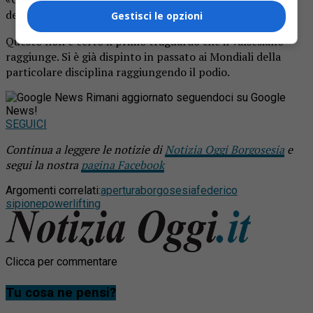
dell’Europeo in programma il 5 giugno in Scozia».
Gestisci le opzioni
Questo non è certo il primo traguardo che il valsesiano
raggiunge. Si è già dispinto in passato ai Mondiali della
particolare disciplina raggiungendo il podio.
Rimani aggiornato seguendoci su Google
News!
SEGUICI
Continua a leggere le notizie di
Notizia Oggi Borgosesia
e
segui la nostra
pagina Facebook
Argomenti correlati:
apertura
borgosesia
federico
sipione
powerlifting
Clicca per commentare
Tu cosa ne pensi?