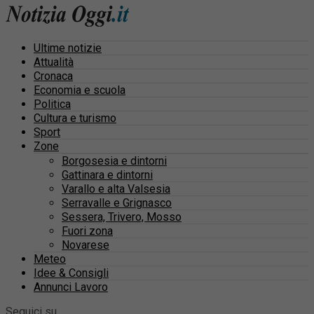
Ultime notizie
Attualità
Cronaca
Economia e scuola
Politica
Cultura e turismo
Sport
Zone
Borgosesia e dintorni
Gattinara e dintorni
Varallo e alta Valsesia
Serravalle e Grignasco
Sessera, Trivero, Mosso
Fuori zona
Novarese
Meteo
Idee & Consigli
Annunci Lavoro
Seguici su