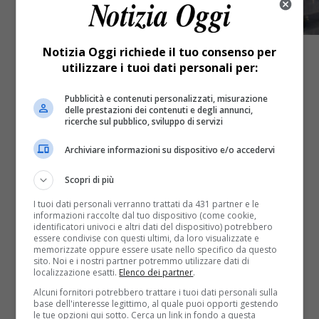
Notizia Oggi richiede il tuo consenso per
utilizzare i tuoi dati personali per:
Pubblicità e contenuti personalizzati, misurazione
delle prestazioni dei contenuti e degli annunci,
ricerche sul pubblico, sviluppo di servizi
Archiviare informazioni su dispositivo e/o accedervi
Scopri di più
I tuoi dati personali verranno trattati da 431 partner e le
informazioni raccolte dal tuo dispositivo (come cookie,
identificatori univoci e altri dati del dispositivo) potrebbero
essere condivise con questi ultimi, da loro visualizzate e
memorizzate oppure essere usate nello specifico da questo
Attualità
6 anni fa
sito. Noi e i nostri partner potremmo utilizzare dati di
localizzazione esatti.
Elenco dei partner
.
Maggiora cerca aiuti per lo storico
Alcuni fornitori potrebbero trattare i tuoi dati personali sulla
base dell'interesse legittimo, al quale puoi opporti gestendo
cimitero antonelliano
le tue opzioni qui sotto. Cerca un link in fondo a questa