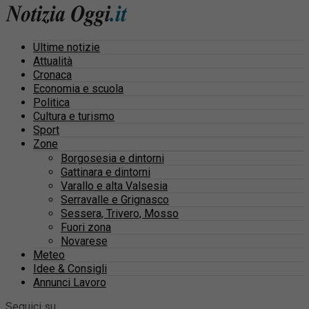
Ultime notizie
Attualità
Cronaca
Economia e scuola
Politica
Cultura e turismo
Sport
Zone
Borgosesia e dintorni
Gattinara e dintorni
Varallo e alta Valsesia
Serravalle e Grignasco
Sessera, Trivero, Mosso
Fuori zona
Novarese
Meteo
Idee & Consigli
Annunci Lavoro
Seguici su