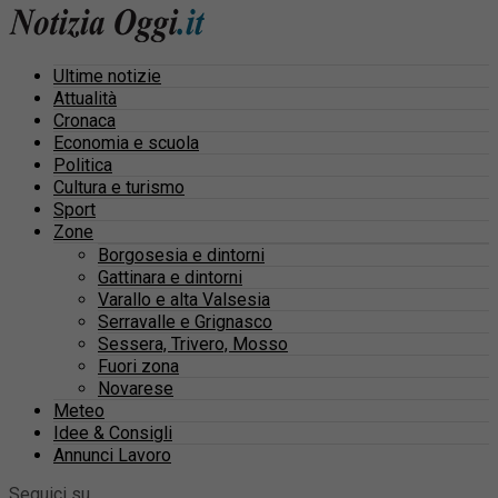
Ultime notizie
Attualità
Cronaca
Economia e scuola
Politica
Cultura e turismo
Sport
Zone
Borgosesia e dintorni
Gattinara e dintorni
Varallo e alta Valsesia
Serravalle e Grignasco
Sessera, Trivero, Mosso
Fuori zona
Novarese
Meteo
Idee & Consigli
Annunci Lavoro
Seguici su