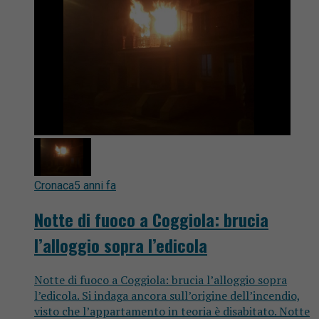
Cronaca
5 anni fa
Notte di fuoco a Coggiola: brucia
l’alloggio sopra l’edicola
Notte di fuoco a Coggiola: brucia l’alloggio sopra
l’edicola. Si indaga ancora sull’origine dell’incendio,
visto che l’appartamento in teoria è disabitato. Notte