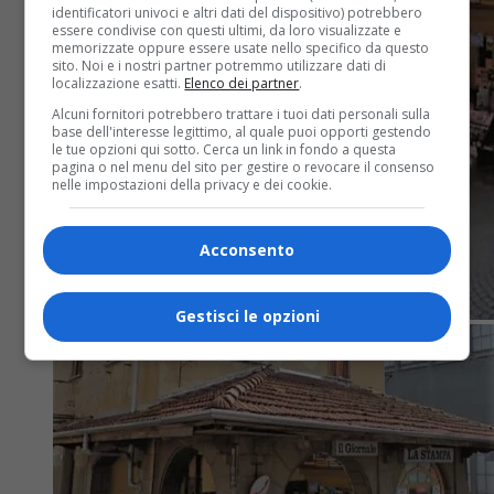
identificatori univoci e altri dati del dispositivo) potrebbero
essere condivise con questi ultimi, da loro visualizzate e
memorizzate oppure essere usate nello specifico da questo
sito. Noi e i nostri partner potremmo utilizzare dati di
localizzazione esatti.
Elenco dei partner
.
Alcuni fornitori potrebbero trattare i tuoi dati personali sulla
base dell'interesse legittimo, al quale puoi opporti gestendo
le tue opzioni qui sotto. Cerca un link in fondo a questa
pagina o nel menu del sito per gestire o revocare il consenso
nelle impostazioni della privacy e dei cookie.
Acconsento
Gestisci le opzioni