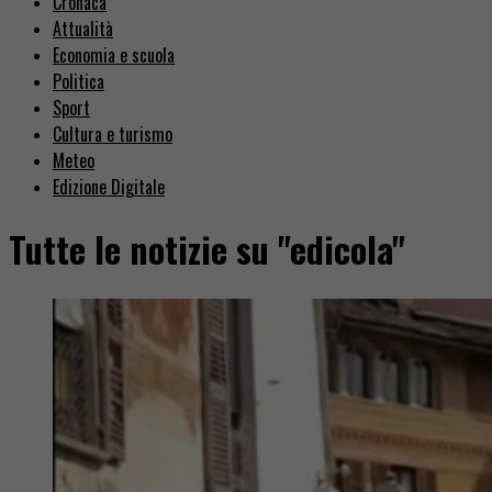
Cronaca
Attualità
Economia e scuola
Politica
Sport
Cultura e turismo
Meteo
Edizione Digitale
Tutte le notizie su "edicola"