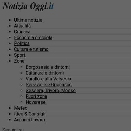
Ultime notizie
Attualità
Cronaca
Economia e scuola
Politica
Cultura e turismo
Sport
Zone
Borgosesia e dintorni
Gattinara e dintorni
Varallo e alta Valsesia
Serravalle e Grignasco
Sessera, Trivero, Mosso
Fuori zona
Novarese
Meteo
Idee & Consigli
Annunci Lavoro
Seguici su