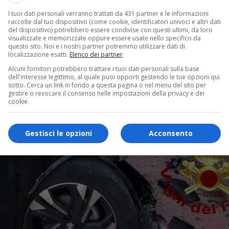
I tuoi dati personali verranno trattati da 431 partner e le informazioni
raccolte dal tuo dispositivo (come cookie, identificatori univoci e altri dati
del dispositivo) potrebbero essere condivise con questi ultimi, da loro
visualizzate e memorizzate oppure essere usate nello specifico da
questo sito. Noi e i nostri partner potremmo utilizzare dati di
localizzazione esatti.
Elenco dei partner
.
Alcuni fornitori potrebbero trattare i tuoi dati personali sulla base
dell'interesse legittimo, al quale puoi opporti gestendo le tue opzioni qui
sotto. Cerca un link in fondo a questa pagina o nel menu del sito per
gestire o revocare il consenso nelle impostazioni della privacy e dei
cookie.
Gestisci le opzioni
Acconsento