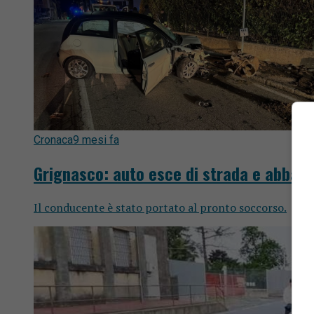
Cronaca
9 mesi fa
Grignasco: auto esce di strada e abbatte
Il conducente è stato portato al pronto soccorso.