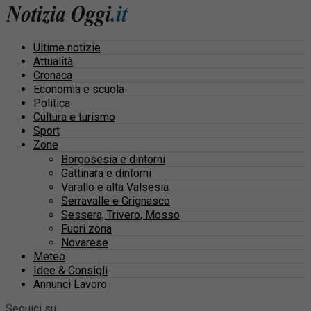
Ultime notizie
Attualità
Cronaca
Economia e scuola
Politica
Cultura e turismo
Sport
Zone
Borgosesia e dintorni
Gattinara e dintorni
Varallo e alta Valsesia
Serravalle e Grignasco
Sessera, Trivero, Mosso
Fuori zona
Novarese
Meteo
Idee & Consigli
Annunci Lavoro
Seguici su