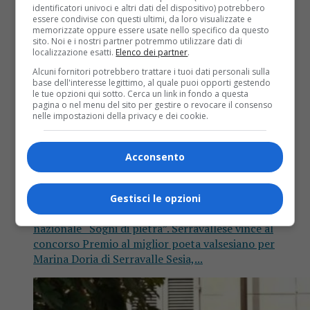
identificatori univoci e altri dati del dispositivo) potrebbero
essere condivise con questi ultimi, da loro visualizzate e
memorizzate oppure essere usate nello specifico da questo
sito. Noi e i nostri partner potremmo utilizzare dati di
localizzazione esatti.
Elenco dei partner
.
Alcuni fornitori potrebbero trattare i tuoi dati personali sulla
base dell'interesse legittimo, al quale puoi opporti gestendo
le tue opzioni qui sotto. Cerca un link in fondo a questa
pagina o nel menu del sito per gestire o revocare il consenso
nelle impostazioni della privacy e dei cookie.
Attualità
7 anni fa
Serravallese vince premio Lions per la
Acconsento
poesia
Gestisci le opzioni
Serravallese vince tra i valsesiani al concorso
nazionale “Sogni di pietra”. Serravallese vince al
concorso Premio al miglior poeta valsesiano per
Marina Doria di Serravalle Sesia,...