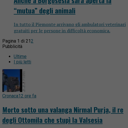
Anche a Borgosesia sarà aperta la
“mutua” degli animali
In tutto il Piemonte arrivano gli ambulatori veterinari
gratuiti per le persone in difficoltà economica.
Pagina 1 di 2
1
2
Pubblicità
Ultime
I più letti
Cronaca
12 ore fa
Morto sotto una valanga Nirmal Purja, il re
degli Ottomila che stupì la Valsesia