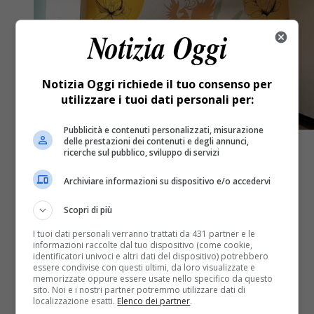
Notizia Oggi richiede il tuo consenso per
utilizzare i tuoi dati personali per:
Pubblicità e contenuti personalizzati, misurazione
delle prestazioni dei contenuti e degli annunci,
ricerche sul pubblico, sviluppo di servizi
Archiviare informazioni su dispositivo e/o accedervi
Attualità
3 anni fa
Scopri di più
Murales della speranza in oncologia:
I tuoi dati personali verranno trattati da 431 partner e le
informazioni raccolte dal tuo dispositivo (come cookie,
un ricordo per Michela Vercelli
identificatori univoci e altri dati del dispositivo) potrebbero
essere condivise con questi ultimi, da loro visualizzate e
memorizzate oppure essere usate nello specifico da questo
Un'iniziativa che vuole anche trasmettere forza e
sito. Noi e i nostri partner potremmo utilizzare dati di
localizzazione esatti.
Elenco dei partner
.
tranquillità ai pazienti.