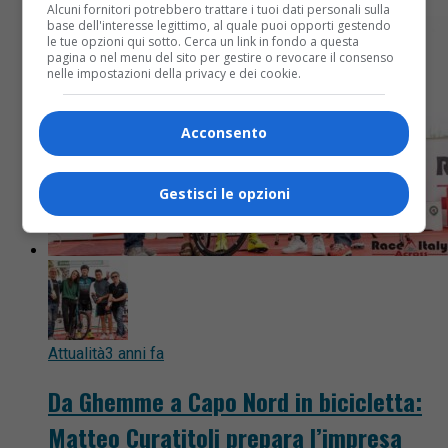
Alcuni fornitori potrebbero trattare i tuoi dati personali sulla
base dell'interesse legittimo, al quale puoi opporti gestendo
le tue opzioni qui sotto. Cerca un link in fondo a questa
pagina o nel menu del sito per gestire o revocare il consenso
nelle impostazioni della privacy e dei cookie.
Acconsento
Gestisci le opzioni
Attualità
3 anni fa
Da Ghemme a Capo Nord in bicicletta:
Matteo Curatitoli prepara l’impresa