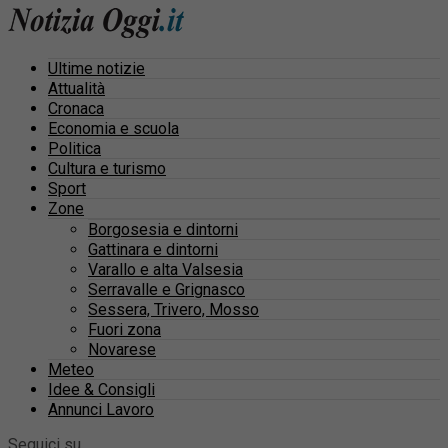
Ultime notizie
Attualità
Cronaca
Economia e scuola
Politica
Cultura e turismo
Sport
Zone
Borgosesia e dintorni
Gattinara e dintorni
Varallo e alta Valsesia
Serravalle e Grignasco
Sessera, Trivero, Mosso
Fuori zona
Novarese
Meteo
Idee & Consigli
Annunci Lavoro
Seguici su