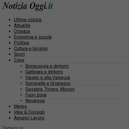
Ultime notizie
Attualità
Cronaca
Economia e scuola
Politica
Cultura e turismo
Sport
Zone
Borgosesia e dintorni
Gattinara e dintorni
Varallo e alta Valsesia
Serravalle e Grignasco
Sessera, Trivero, Mosso
Fuori zona
Novarese
Meteo
Idee & Consigli
Annunci Lavoro
Seguici su