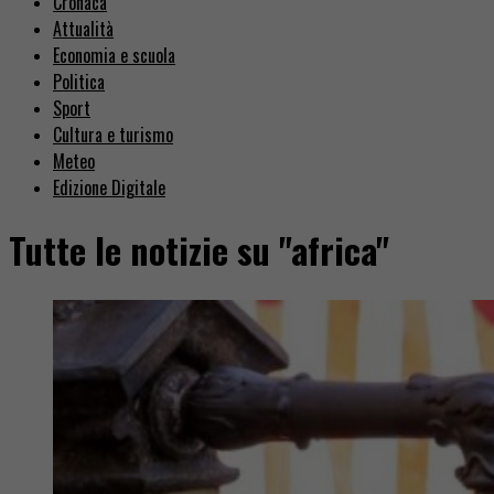
Cronaca
Attualità
Economia e scuola
Politica
Sport
Cultura e turismo
Meteo
Edizione Digitale
Tutte le notizie su "africa"