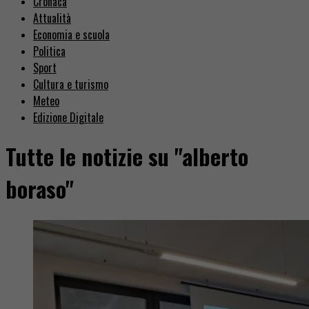
Cronaca
Attualità
Economia e scuola
Politica
Sport
Cultura e turismo
Meteo
Edizione Digitale
Tutte le notizie su "alberto
boraso"