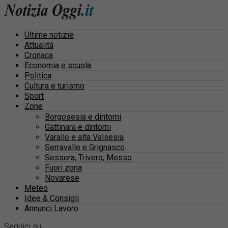
Ultime notizie
Attualità
Cronaca
Economia e scuola
Politica
Cultura e turismo
Sport
Zone
Borgosesia e dintorni
Gattinara e dintorni
Varallo e alta Valsesia
Serravalle e Grignasco
Sessera, Trivero, Mosso
Fuori zona
Novarese
Meteo
Idee & Consigli
Annunci Lavoro
Seguici su