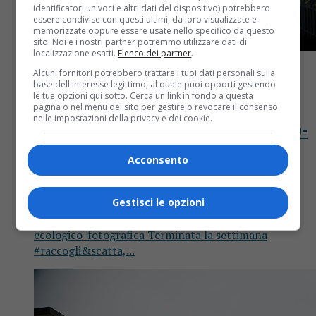
identificatori univoci e altri dati del dispositivo) potrebbero
essere condivise con questi ultimi, da loro visualizzate e
memorizzate oppure essere usate nello specifico da questo
sito. Noi e i nostri partner potremmo utilizzare dati di
localizzazione esatti.
Elenco dei partner
.
Alcuni fornitori potrebbero trattare i tuoi dati personali sulla
base dell'interesse legittimo, al quale puoi opporti gestendo
Attualità
5 anni fa
le tue opzioni qui sotto. Cerca un link in fondo a questa
pagina o nel menu del sito per gestire o revocare il consenso
nelle impostazioni della privacy e dei cookie.
Molti giovani alla settimana ecologico-
fotografica di Prato Sesia
Acconsento
Giovani di Prato Sesia impegnati nella pulizia del
Gestisci le opzioni
territorio. Molti i partecipanti alla settimana di
#raccogli&scatta. A Prato Sesia la settimana
ecologico-fotografica Terminata la settimana
#raccogli&scatta,...