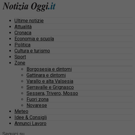
Ultime notizie
Attualità
Cronaca
Economia e scuola
Politica
Cultura e turismo
Sport
Zone
Borgosesia e dintorni
Gattinara e dintorni
Varallo e alta Valsesia
Serravalle e Grignasco
Sessera, Trivero, Mosso
Fuori zona
Novarese
Meteo
Idee & Consigli
Annunci Lavoro
Seguici su