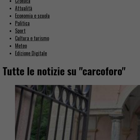
Cronaca
Attualità
Economia e scuola
Politica
Sport
Cultura e turismo
Meteo
Edizione Digitale
Tutte le notizie su "carcoforo"