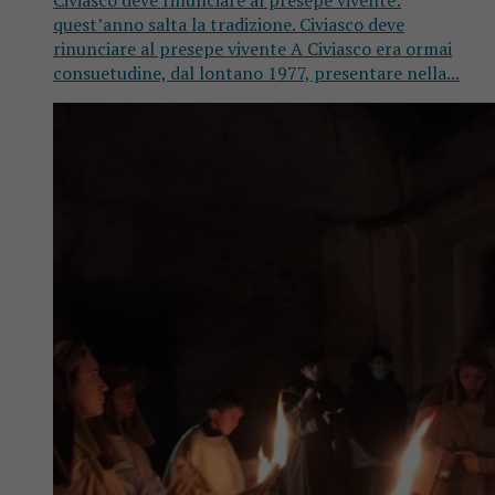
Civiasco deve rinunciare al presepe vivente:
quest’anno salta la tradizione. Civiasco deve
rinunciare al presepe vivente A Civiasco era ormai
consuetudine, dal lontano 1977, presentare nella...