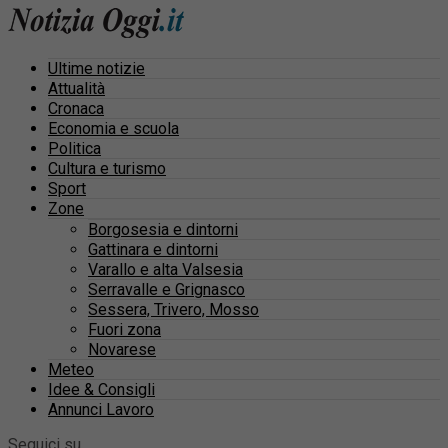
Ultime notizie
Attualità
Cronaca
Economia e scuola
Politica
Cultura e turismo
Sport
Zone
Borgosesia e dintorni
Gattinara e dintorni
Varallo e alta Valsesia
Serravalle e Grignasco
Sessera, Trivero, Mosso
Fuori zona
Novarese
Meteo
Idee & Consigli
Annunci Lavoro
Seguici su