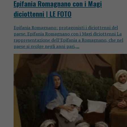
Epifania Romagnano con i Magi
diciottenni | LE FOTO
Epifania Romagnano: protagonisti i diciottenni del
paese. Epifania Romagnano con i Magi diciottenni La
rappresentazione dell’Epifania a Romagnano, che nel
paese si svolge negli anni pari,...