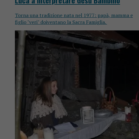
Torna una tradizione nata nel 1977: papà, mamma e
figlio "veri" doiventano la Sacra Famiglia.