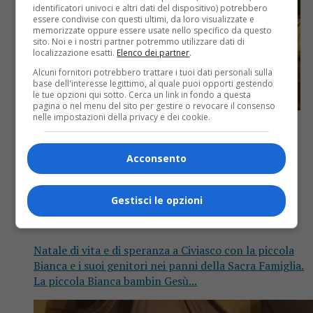
identificatori univoci e altri dati del dispositivo) potrebbero
essere condivise con questi ultimi, da loro visualizzate e
memorizzate oppure essere usate nello specifico da questo
sito. Noi e i nostri partner potremmo utilizzare dati di
localizzazione esatti.
Elenco dei partner
.
Alcuni fornitori potrebbero trattare i tuoi dati personali sulla
base dell'interesse legittimo, al quale puoi opporti gestendo
le tue opzioni qui sotto. Cerca un link in fondo a questa
pagina o nel menu del sito per gestire o revocare il consenso
nelle impostazioni della privacy e dei cookie.
Attualità
5 anni fa
Acconsento
La piccola Bianca protagonista del
Gestisci le opzioni
presepe vivente di Civiasco
Natale di vita e di speranza a Civiasco con la piccola
Bianca e i suoi genitori nei panni della Sacra Famiglia.
La piccola Bianca bambin Gesù...