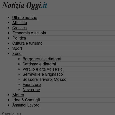
Ultime notizie
Attualità
Cronaca
Economia e scuola
Politica
Cultura e turismo
Sport
Zone
Borgosesia e dintorni
Gattinara e dintorni
Varallo e alta Valsesia
Serravalle e Grignasco
Sessera, Trivero, Mosso
Fuori zona
Novarese
Meteo
Idee & Consigli
Annunci Lavoro
Seguici su