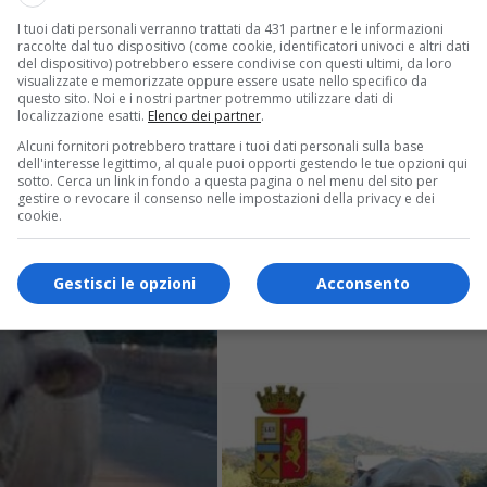
I tuoi dati personali verranno trattati da 431 partner e le informazioni
raccolte dal tuo dispositivo (come cookie, identificatori univoci e altri dati
aduta a Comignago nella notte tra domenica 25 agosto e lunedì 2
del dispositivo) potrebbero essere condivise con questi ultimi, da loro
visualizzate e memorizzate oppure essere usate nello specifico da
questo sito. Noi e i nostri partner potremmo utilizzare dati di
localizzazione esatti.
Elenco dei partner
.
Alcuni fornitori potrebbero trattare i tuoi dati personali sulla base
dell'interesse legittimo, al quale puoi opporti gestendo le tue opzioni qui
sotto. Cerca un link in fondo a questa pagina o nel menu del sito per
gestire o revocare il consenso nelle impostazioni della privacy e dei
cookie.
Gestisci le opzioni
Acconsento