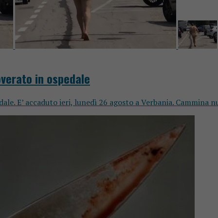
overato in ospedale
le. E’ accaduto ieri, lunedì 26 agosto a Verbania. Cammina nud