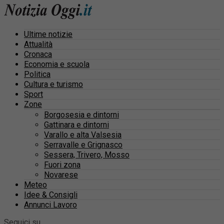
Ultime notizie
Attualità
Cronaca
Economia e scuola
Politica
Cultura e turismo
Sport
Zone
Borgosesia e dintorni
Gattinara e dintorni
Varallo e alta Valsesia
Serravalle e Grignasco
Sessera, Trivero, Mosso
Fuori zona
Novarese
Meteo
Idee & Consigli
Annunci Lavoro
Seguici su