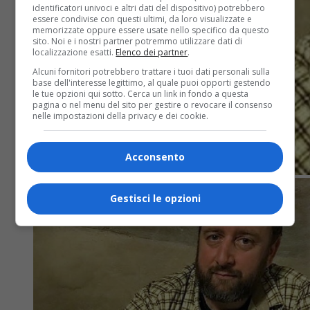
identificatori univoci e altri dati del dispositivo) potrebbero
essere condivise con questi ultimi, da loro visualizzate e
memorizzate oppure essere usate nello specifico da questo
sito. Noi e i nostri partner potremmo utilizzare dati di
localizzazione esatti.
Elenco dei partner
.
Alcuni fornitori potrebbero trattare i tuoi dati personali sulla
base dell'interesse legittimo, al quale puoi opporti gestendo
le tue opzioni qui sotto. Cerca un link in fondo a questa
pagina o nel menu del sito per gestire o revocare il consenso
nelle impostazioni della privacy e dei cookie.
Acconsento
Gestisci le opzioni