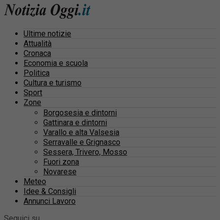
Ultime notizie
Attualità
Cronaca
Economia e scuola
Politica
Cultura e turismo
Sport
Zone
Borgosesia e dintorni
Gattinara e dintorni
Varallo e alta Valsesia
Serravalle e Grignasco
Sessera, Trivero, Mosso
Fuori zona
Novarese
Meteo
Idee & Consigli
Annunci Lavoro
Seguici su