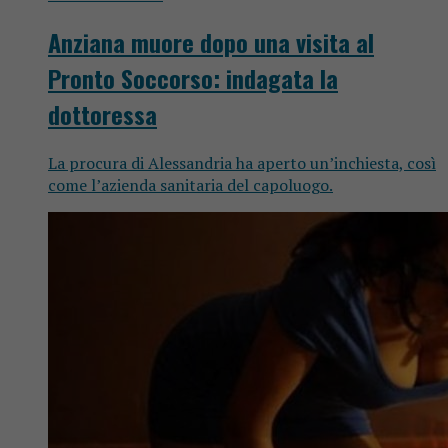
Anziana muore dopo una visita al
Pronto Soccorso: indagata la
dottoressa
La procura di Alessandria ha aperto un’inchiesta, così
come l’azienda sanitaria del capoluogo.