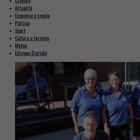
Cronaca
Attualità
Economia e scuola
Politica
Sport
Cultura e turismo
Meteo
Edizione Digitale