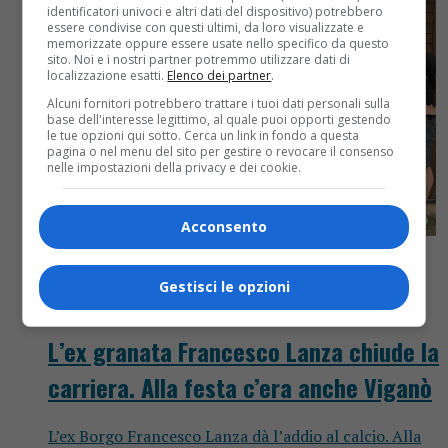
identificatori univoci e altri dati del dispositivo) potrebbero
essere condivise con questi ultimi, da loro visualizzate e
memorizzate oppure essere usate nello specifico da questo
sito. Noi e i nostri partner potremmo utilizzare dati di
localizzazione esatti.
Elenco dei partner
.
Alcuni fornitori potrebbero trattare i tuoi dati personali sulla
base dell'interesse legittimo, al quale puoi opporti gestendo
le tue opzioni qui sotto. Cerca un link in fondo a questa
pagina o nel menu del sito per gestire o revocare il consenso
nelle impostazioni della privacy e dei cookie.
Acconsento
Gestisci le opzioni
Attualità
4 anni fa
L’ex granata Francesco Lanza chiude la
carriera. Alla festa c’era anche Viganò
L’ex Borgo Francesco Lanza dà l’addio al calcio. Alla