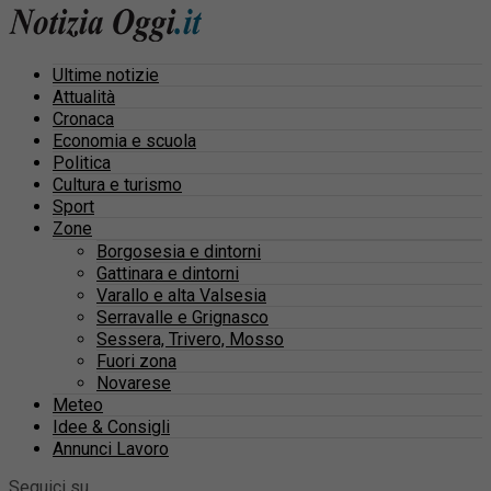
Ultime notizie
Attualità
Cronaca
Economia e scuola
Politica
Cultura e turismo
Sport
Zone
Borgosesia e dintorni
Gattinara e dintorni
Varallo e alta Valsesia
Serravalle e Grignasco
Sessera, Trivero, Mosso
Fuori zona
Novarese
Meteo
Idee & Consigli
Annunci Lavoro
Seguici su