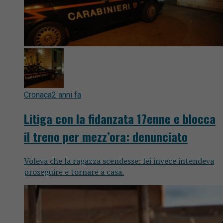
Cronaca
2 anni fa
Litiga con la fidanzata 17enne e blocca
il treno per mezz’ora: denunciato
Voleva che la ragazza scendesse: lei invece intendeva
proseguire e tornare a casa.