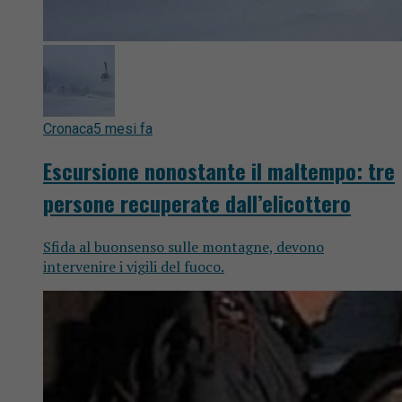
Cronaca
5 mesi fa
Escursione nonostante il maltempo: tre
persone recuperate dall’elicottero
Sfida al buonsenso sulle montagne, devono
intervenire i vigili del fuoco.