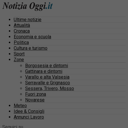
Ultime notizie
Attualità
Cronaca
Economia e scuola
Politica
Cultura e turismo
Sport
Zone
Borgosesia e dintorni
Gattinara e dintorni
Varallo e alta Valsesia
Serravalle e Grignasco
Sessera, Trivero, Mosso
Fuori zona
Novarese
Meteo
Idee & Consigli
Annunci Lavoro
Seguici su