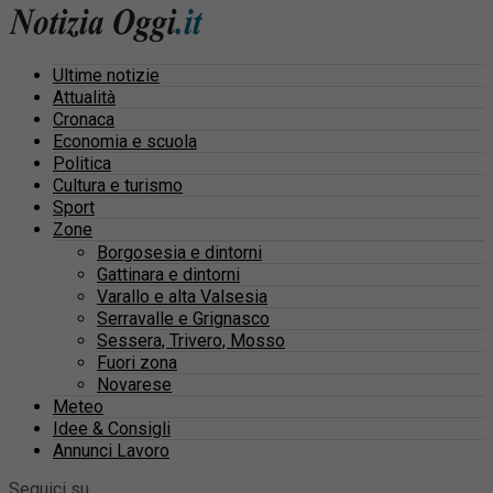
Ultime notizie
Attualità
Cronaca
Economia e scuola
Politica
Cultura e turismo
Sport
Zone
Borgosesia e dintorni
Gattinara e dintorni
Varallo e alta Valsesia
Serravalle e Grignasco
Sessera, Trivero, Mosso
Fuori zona
Novarese
Meteo
Idee & Consigli
Annunci Lavoro
Seguici su