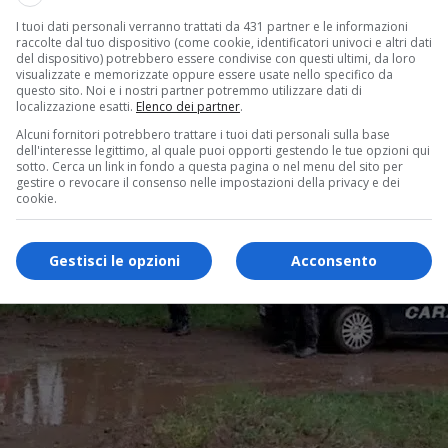
I tuoi dati personali verranno trattati da 431 partner e le informazioni
raccolte dal tuo dispositivo (come cookie, identificatori univoci e altri dati
del dispositivo) potrebbero essere condivise con questi ultimi, da loro
visualizzate e memorizzate oppure essere usate nello specifico da
questo sito. Noi e i nostri partner potremmo utilizzare dati di
localizzazione esatti.
Elenco dei partner
.
Alcuni fornitori potrebbero trattare i tuoi dati personali sulla base
dell'interesse legittimo, al quale puoi opporti gestendo le tue opzioni qui
sotto. Cerca un link in fondo a questa pagina o nel menu del sito per
gestire o revocare il consenso nelle impostazioni della privacy e dei
cookie.
Gestisci le opzioni
Acconsento