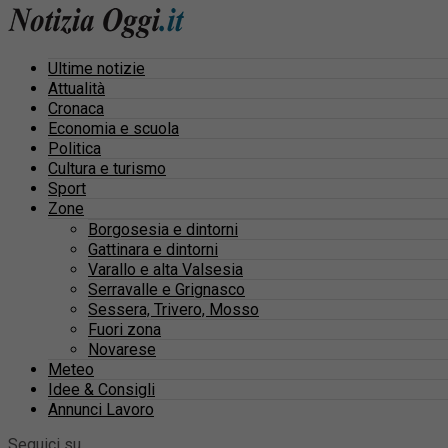
Ultime notizie
Attualità
Cronaca
Economia e scuola
Politica
Cultura e turismo
Sport
Zone
Borgosesia e dintorni
Gattinara e dintorni
Varallo e alta Valsesia
Serravalle e Grignasco
Sessera, Trivero, Mosso
Fuori zona
Novarese
Meteo
Idee & Consigli
Annunci Lavoro
Seguici su