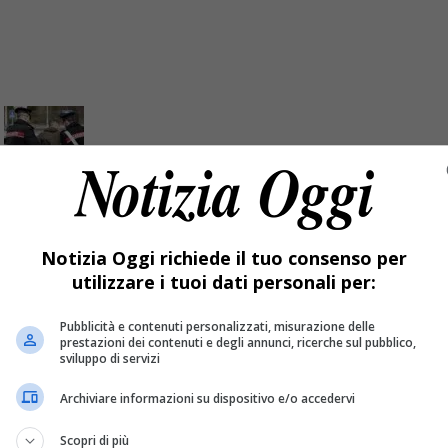
 zio” condannato a un anno e mezzo
Notizia Oggi richiede il tuo consenso per
utilizzare i tuoi dati personali per:
enne arrestato dopo una vendita a un consumatore di Grignasco
Pubblicità e contenuti personalizzati, misurazione delle
prestazioni dei contenuti e degli annunci, ricerche sul pubblico,
sviluppo di servizi
Archiviare informazioni su dispositivo e/o accedervi
Scopri di più