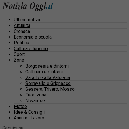
Ultime notizie
Attualità
Cronaca
Economia e scuola
Politica
Cultura e turismo
Sport
Zone
Borgosesia e dintorni
Gattinara e dintorni
Varallo e alta Valsesia
Serravalle e Grignasco
Sessera, Trivero, Mosso
Fuori zona
Novarese
Meteo
Idee & Consigli
Annunci Lavoro
Seguici su