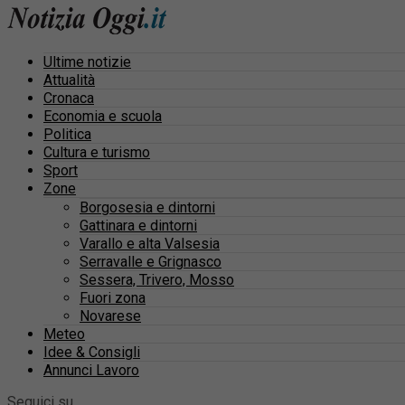
Ultime notizie
Attualità
Cronaca
Economia e scuola
Politica
Cultura e turismo
Sport
Zone
Borgosesia e dintorni
Gattinara e dintorni
Varallo e alta Valsesia
Serravalle e Grignasco
Sessera, Trivero, Mosso
Fuori zona
Novarese
Meteo
Idee & Consigli
Annunci Lavoro
Seguici su