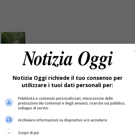
 ad Ailoche: «Costretti a vivere nel disagio»
Notizia Oggi richiede il tuo consenso per
utilizzare i tuoi dati personali per:
i lavoro usiamo due auto...»
Pubblicità e contenuti personalizzati, misurazione delle
prestazioni dei contenuti e degli annunci, ricerche sul pubblico,
sviluppo di servizi
Archiviare informazioni su dispositivo e/o accedervi
Scopri di più