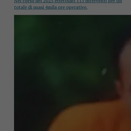
Nel corso del 2025 effettuati 115 interventi per un
totale di quasi 4mila ore operative.