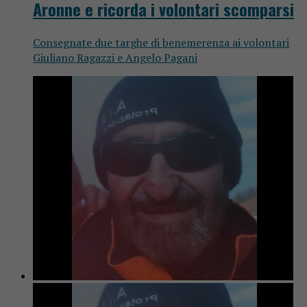
Aronne e ricorda i volontari scomparsi
Consegnate due targhe di benemerenza ai volontari
Giuliano Ragazzi e Angelo Pagani