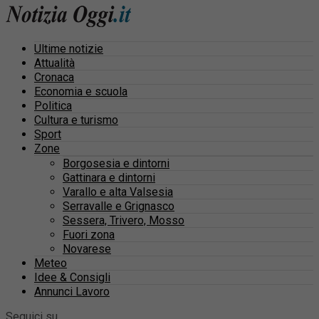
Ultime notizie
Attualità
Cronaca
Economia e scuola
Politica
Cultura e turismo
Sport
Zone
Borgosesia e dintorni
Gattinara e dintorni
Varallo e alta Valsesia
Serravalle e Grignasco
Sessera, Trivero, Mosso
Fuori zona
Novarese
Meteo
Idee & Consigli
Annunci Lavoro
Seguici su