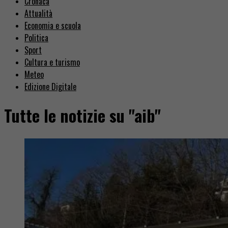
Cronaca
Attualità
Economia e scuola
Politica
Sport
Cultura e turismo
Meteo
Edizione Digitale
Tutte le notizie su "aib"