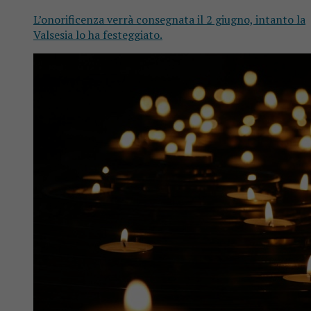
L’onorificenza verrà consegnata il 2 giugno, intanto la
Valsesia lo ha festeggiato.