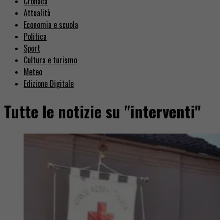
Cronaca
Attualità
Economia e scuola
Politica
Sport
Cultura e turismo
Meteo
Edizione Digitale
Tutte le notizie su "interventi"