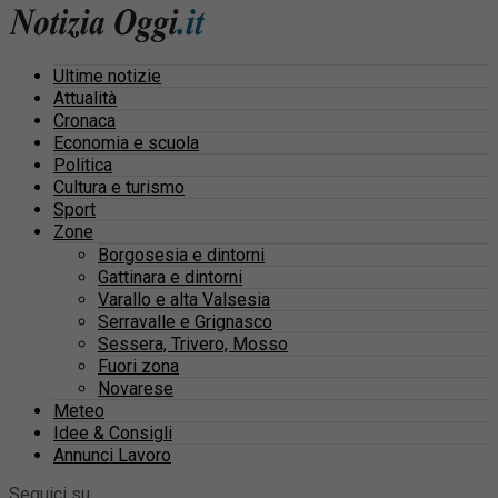
Ultime notizie
Attualità
Cronaca
Economia e scuola
Politica
Cultura e turismo
Sport
Zone
Borgosesia e dintorni
Gattinara e dintorni
Varallo e alta Valsesia
Serravalle e Grignasco
Sessera, Trivero, Mosso
Fuori zona
Novarese
Meteo
Idee & Consigli
Annunci Lavoro
Seguici su