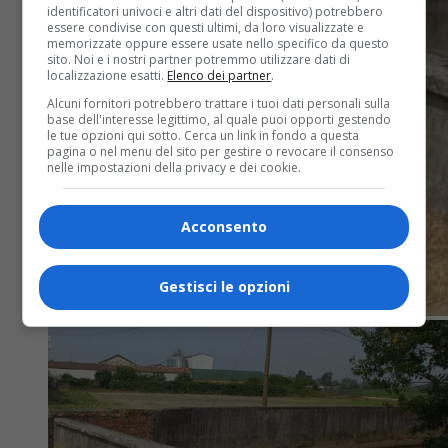
identificatori univoci e altri dati del dispositivo) potrebbero
essere condivise con questi ultimi, da loro visualizzate e
memorizzate oppure essere usate nello specifico da questo
sito. Noi e i nostri partner potremmo utilizzare dati di
localizzazione esatti.
Elenco dei partner
.
Alcuni fornitori potrebbero trattare i tuoi dati personali sulla
base dell'interesse legittimo, al quale puoi opporti gestendo
le tue opzioni qui sotto. Cerca un link in fondo a questa
pagina o nel menu del sito per gestire o revocare il consenso
nelle impostazioni della privacy e dei cookie.
Acconsento
Gestisci le opzioni