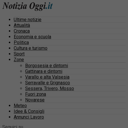
Ultime notizie
Attualità
Cronaca
Economia e scuola
Politica
Cultura e turismo
Sport
Zone
Borgosesia e dintorni
Gattinara e dintorni
Varallo e alta Valsesia
Serravalle e Grignasco
Sessera, Trivero, Mosso
Fuori zona
Novarese
Meteo
Idee & Consigli
Annunci Lavoro
Seguici su